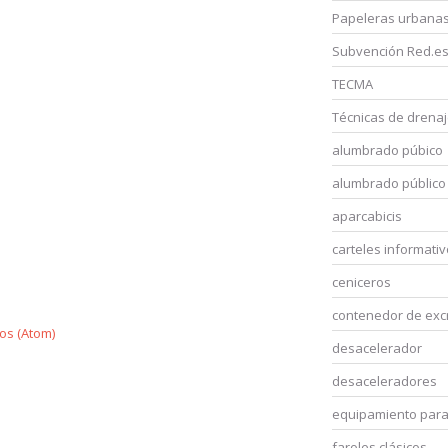
Papeleras urbana
Subvención Red.es
TECMA
Técnicas de drena
alumbrado púbico
alumbrado público 
aparcabicis
carteles informati
ceniceros
contenedor de exc
os (Atom)
desacelerador
desaceleradores
equipamiento para 
faroles clásicos