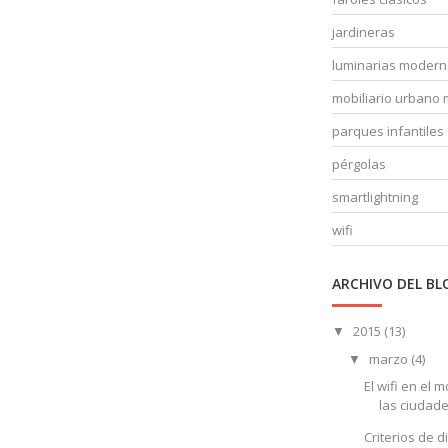
jardineras
luminarias moder
mobiliario urbano
parques infantiles
pérgolas
smartlightning
wifi
ARCHIVO DEL BL
2015
(13)
▼
marzo
(4)
▼
El wifi en el 
las ciudades
Criterios de d