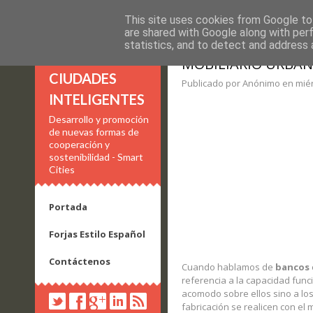
This site uses cookies from Google to 
are shared with Google along with per
statistics, and to detect and address 
MOBILIARIO URBAN
CIUDADES
Publicado por Anónimo en miér
INTELIGENTES
Desarrollo y promoción
de nuevas formas de
cooperación y
sostenibilidad - Smart
Cities
Portada
Forjas Estilo Español
Contáctenos
Cuando hablamos de
bancos
referencia a la capacidad fun
acomodo sobre ellos sino a lo
fabricación se realicen con el