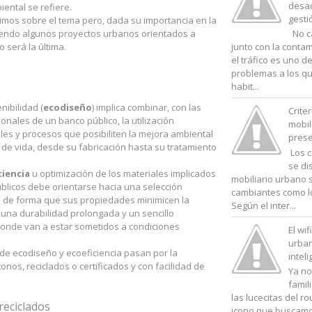
desac
ental se refiere.
gesti
timos sobre el tema pero, dada su importancia en la
iendo algunos proyectos urbanos orientados a
No c
o será la última.
junto con la conta
el tráfico es uno d
problemas a los qu
habit...
nibilidad (
ecodiseño
) implica combinar, con las
Crite
ionales de un banco público, la utilización
mobil
ales y procesos que posibiliten la mejora ambiental
prese
o de vida, desde su fabricación hasta su tratamiento
Los c
se di
ciencia
u optimización de los materiales implicados
mobiliario urbano 
blicos debe orientarse hacia una selección
cambiantes como l
de forma que sus propiedades minimicen la
Según el inter...
n una durabilidad prolongada y un sencillo
onde van a estar sometidos a condiciones
El wif
urban
e ecodiseño y ecoeficiencia pasan por la
intel
tonos, reciclados o certificados y con facilidad de
Ya n
famil
las lucecitas del ro
reciclados
icono que buscamo