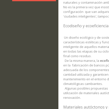
naturales y contaminación ambi
No es la primera vez que insis
configuración que van adquir
'ciudades inteligentes', tampoc
Ecodiseño y ecoeficiencia
Un diseño ecológico y de soste
características estéticas y func
inteligente de aquellos materi
en todas las etapas de su cicl
final como residuo.
De la misma manera, la
ecofi
en la fabricación de bancos pú
adecuada de los componentes 
cantidad utilizada y garantice
mantenimiento en el entorno d
climatológicas cambiantes.
Algunas posibles propuestas d
utilización de materiales autóc
renovación.
Materiales autóctonos y 