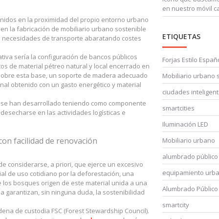
en nuestro móvil ca
enidos en la proximidad del propio entorno urbano
en la fabricación de mobiliario urbano sostenible
ETIQUETAS
s necesidades de transporte abaratando costes
ativa sería la configuración de bancos públicos
Forjas Estilo Españ
 de material pétreo natural y local encerrado en
. Sobre esta base, un soporte de madera adecuado
Mobiliario urbano 
nal obtenido con un gasto energético y material
ciudades inteligen
 se han desarrollado teniendo como componente
smartcities
 desecharse en las actividades logísticas e
Iluminación LED
 con facilidad de renovación
Mobiliario urbano
alumbrado público
 considerarse, a priori, que ejerce un excesivo
equipamiento urba
l de uso cotidiano por la deforestación, una
e los bosques origen de este material unida a una
Alumbrado Público
a garantizan, sin ninguna duda, la sostenibilidad
smartcity
adena de custodia FSC (Forest Stewardship Council).