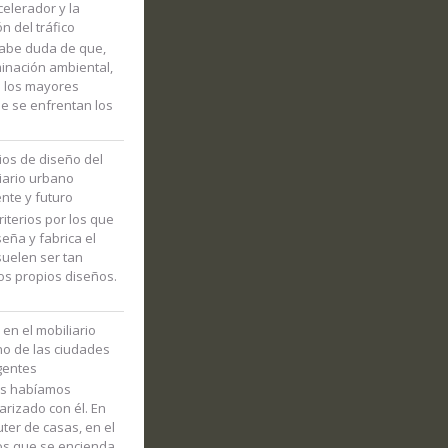
elerador y la
ón del tráfico
abe duda de que,
minación ambiental,
e los mayores
e se enfrentan los
rios de diseño del
iario urbano
nte y futuro
riterios por los que
seña y fabrica el
suelen ser tan
os propios diseños.
i en el mobiliario
o de las ciudades
igentes
os habíamos
iarizado con él. En
uter de casas, en el
s que se encienda