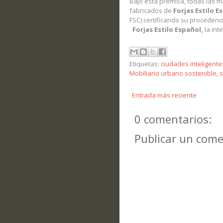
Bajo esta premisa, todas las 
fabricados de
Forjas Estilo 
FSC) certificando su procedenc
Forjas Estilo Español,
la int
Etiquetas:
ciudades inteligente
Mobiliario urbano sostenible
,
s
Entrada más reciente
0 comentarios:
Publicar un come