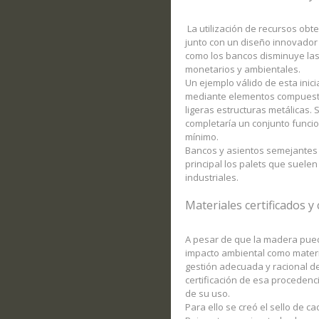
La utilización de recursos obt
junto con un diseño innovador 
como los bancos disminuye la
monetarios y ambientales.
Un ejemplo válido de esta inici
mediante elementos compuestos
ligeras estructuras metálicas
completaría un conjunto funcio
mínimo.
Bancos y asientos semejantes
principal los palets que suelen
industriales.
Materiales certificados y
A pesar de que la madera puede
impacto ambiental como materia
gestión adecuada y racional d
certificación de esa procedenci
de su uso.
Para ello se creó el sello de c