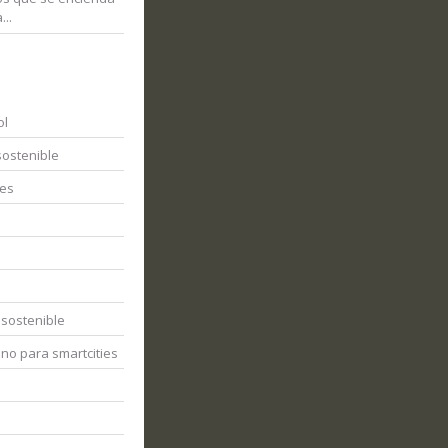
...
ol
sostenible
tes
 sostenible
no para smartcities