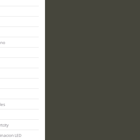
ano
les
tcity
inacion LED