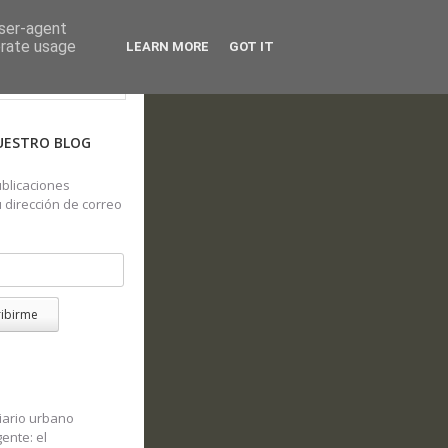
user-agent
erate usage
LEARN MORE
GOT IT
UESTRO BLOG
blicaciones
 dirección de correo
ribirme
iario urbano
gente: el