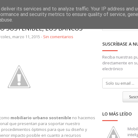
deliver its services and to analyze traffic. Your IP address and 
formance and security metrics to ensure quality of service, gen
Search
abuse.
O SOSTENIBLE, LOS BANCOS
coles, marzo 11, 2015 -
Sin comentarios
SUSCRÍBASE A N
Reciba nuestras pu
directamente en su
electrónico
Susc
LO MÁS LEÍDO
como
mobiliario urbano sostenible
no hacemos
cional que presentan para soportar nuestro
Mobil
s procedimientos óptimos para que su diseño y
inteli
 menor impacto posible en cuanto a recursos