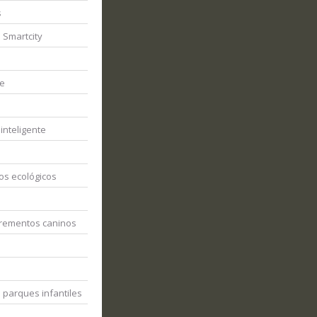
s
 Smartcity
je
inteligente
vos ecológicos
rementos caninos
parques infantiles