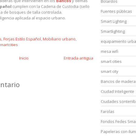
maderas que intervienen en los
bancos
y demás
Bolardos
Español
cumplen con la Cadena de Custodia (sello
Fuentes públicas
ia de bosques de talla controlada.
eligencia aplicada al espacio urbano.
Smart Lighting
Smartlighting
s
,
Forjas Estilo Español
,
Mobiliario urbano
,
equipamiento urb
martcities
mesa wifi
Inicio
Entrada antigua
smart cities
smart city
Bancos de madera
ntario
Ciudad Inteligente
Ciudades sontenib
Farolas
Fondos Fedes Smar
Papeleras con ilum